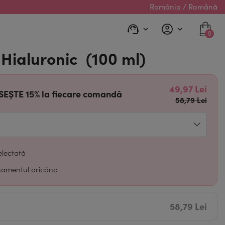
România / Română
0
 Hialuronic (100 ml)
49,97 Lei
ISEȘTE
15% la fiecare comandă
58,79 Lei
electată
namentul oricând
58,79 Lei