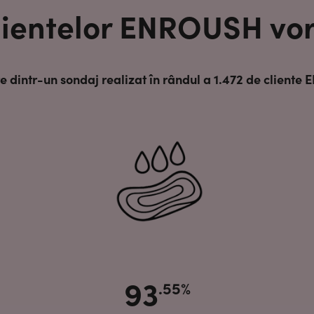
lientelor ENROUSH vor
e dintr-un sondaj realizat în rândul a 1.472 de client
93
.55%