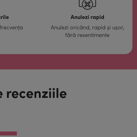
rile
Anulezi rapid
 frecvența
Anulezi oricând, rapid și ușor,
e
fără resentimente
e recenziile