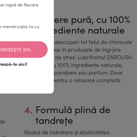
ai rapid de fiecare
2.
Plăcere pură, cu 100%
ingrediente naturale
de menstruația ta cu
Ai obosit să descoperi tot felul de chimicale
toxice ascunse în produsele de îngrijire
OMISEȘTE 10%
oc
intimă? Uită de stres! Lubrifiantul ENROUSH
ează-te aici!
ină
este creat cu 100% ingrediente naturale,
ală,
fără sulfați, parabeni sau parfum. Doar
se
răsfăț pur, pentru o relaxare completă.
4.
Formulă plină de
tandrețe
 de
Nivelul de hidratare și elasticitatea
 și