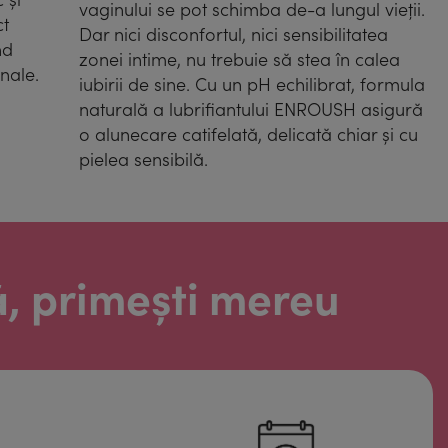
vaginului se pot schimba de-a lungul vieții.
ct
Dar nici disconfortul, nici sensibilitatea
nd
zonei intime, nu trebuie să stea în calea
nale.
iubirii de sine. Cu un pH echilibrat, formula
naturală a lubrifiantului ENROUSH asigură
o alunecare catifelată, delicată chiar și cu
pielea sensibilă.
ă, primești mereu