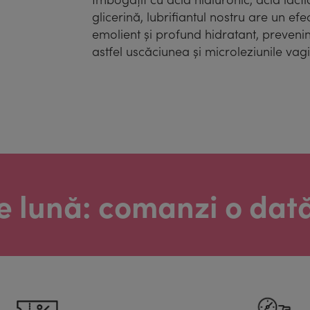
glicerină, lubrifiantul nostru are un efe
emolient și profund hidratant, preveni
astfel uscăciunea și microleziunile vagi
are lună: comanzi o dat