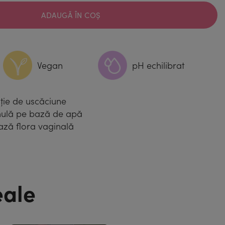
ADAUGĂ ÎN COȘ
Vegan
pH echilibrat
ție de uscăciune
ormulă pe bază de apă
ează flora vaginală
eale