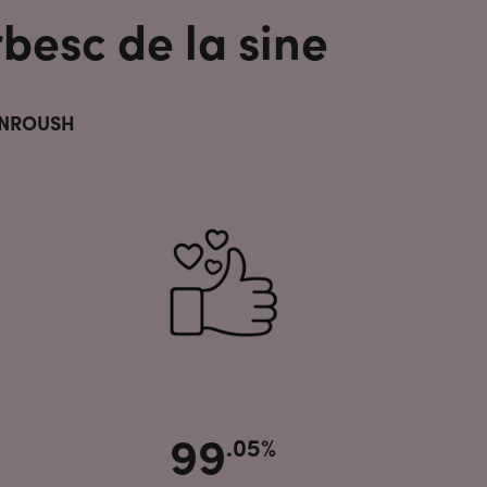
besc de la sine
e ENROUSH
99
.05%