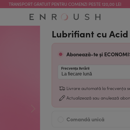
TRANSPORT GRATUIT PENTRU COMENZI PESTE 120,00 LEI
Lubrifiant cu Acid
Abonează-te și ECONOM
Frecvența livrării
Livrare automată la frecvența s
Actualizează sau anulează abo
Comandă unică