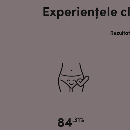
Experiențele c
Rezultat
84
.31%