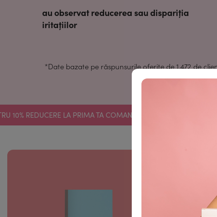
au observat reducerea sau dispariția
iritațiilor
*Date bazate pe răspunsurile oferite de 1.472 de clie
pen
0% REDUCERE LA PRIMA TA COMANDĂ.
CREEAZĂ-ȚI UN C