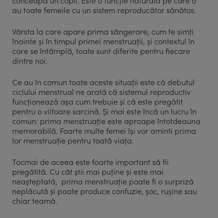
conceapă un copil. Este o funcție naturală pe care o
au toate femeile cu un sistem reproducător sănătos.
Vârsta la care apare prima sângerare, cum te simți
înainte și în timpul primei menstruații, și contextul în
care se întâmplă, toate sunt diferite pentru fiecare
dintre noi.
Ce au în comun toate aceste situații este că debutul
ciclului menstrual ne arată că sistemul reproductiv
funcționează așa cum trebuie și că este pregătit
pentru o viitoare sarcină. Și mai este încă un lucru în
comun: prima menstruație este aproape întotdeauna
memorabilă. Foarte multe femei își vor aminti prima
lor menstruație pentru toată viața.
Tocmai de aceea este foarte important să fii
pregătită. Cu cât știi mai puține și este mai
neașteptată, prima menstruație poate fi o surpriză
neplăcută și poate produce confuzie, șoc, rușine sau
chiar teamă.