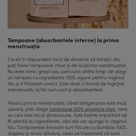
Tampoane (absorbantele interne) la prima
menstruație
Ca să-ți răspundem încă de dinainte să întrebi: da,
poți folosi tampoane chiar și de la prima menstruație!
Nu este nimic greșit sau periculos atâta timp cât alegi
un tampon cu ingrediente 100% sigure pentru vaginul
tău și îl folosești corect. Este doar o formă de îngrijire
menstruală, la fel cum sunt și absorbantele.
Pentru prima menstruație, când sângerarea este încă
ușoară, poți alege
tampoane 100% organice mini
, care
au cea mai mică dimensiune. Este foarte important să
fii atentă la ingrediente, căci ele vor ajunge în vaginul
tău. Tampoanele Enroush sunt făcute cu bumbac 100%
organic și nimic altceva, ceea ce înseamnă că sunt