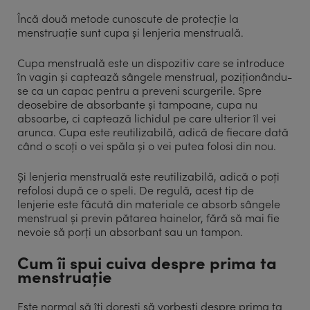
Încă două metode cunoscute de protecție la
menstruație sunt cupa și lenjeria menstruală.
Cupa menstruală este un dispozitiv care se introduce
în vagin și captează sângele menstrual, poziționându-
se ca un capac pentru a preveni scurgerile. Spre
deosebire de absorbante și tampoane, cupa nu
absoarbe, ci captează lichidul pe care ulterior îl vei
arunca. Cupa este reutilizabilă, adică de fiecare dată
când o scoți o vei spăla și o vei putea folosi din nou.
Și lenjeria menstruală este reutilizabilă, adică o poți
refolosi după ce o speli. De regulă, acest tip de
lenjerie este făcută din materiale ce absorb sângele
menstrual și previn pătarea hainelor, fără să mai fie
nevoie să porți un absorbant sau un tampon.
Cum îi spui cuiva despre prima ta
menstruație
Este normal să îți dorești să vorbești despre prima ta