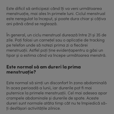
Este dificil să anticipezi când îți va veni următoarea
menstruație, mai ales în primele luni. Ciclul menstrual
este neregulat la început, și poate dura chiar și câțiva
ani până când se reglează.
În general, un ciclu menstrual durează între 21 și 35 de
zile. Poți folosi un carnețel sau o aplicație de tracking
pe telefon unde să notezi prima zi a fiecărei
menstruații. Astfel poți ține evidențapentru a găsi un
tipar și a estima când va începe următoarea menstră.
Este normal să am dureri la prima
menstruație?
Este normal să simți un disconfort în zona abdominală
în acea perioadă a lunii, iar durerile pot fi mai
puternice la primele menstruații. Cel mai adesea apar
crampele abdominale și durerile de spate. Aceste
dureri sunt normale atâta timp cât nu te împiedică să-
ți desfășori activitățile zilnice.