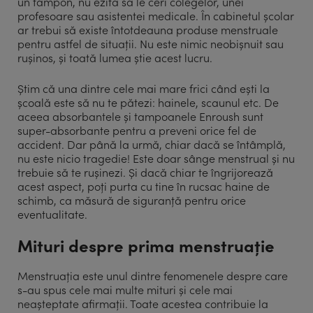
un tampon, nu ezita să le ceri colegelor, unei
profesoare sau asistentei medicale. În cabinetul școlar
ar trebui să existe întotdeauna produse menstruale
pentru astfel de situații. Nu este nimic neobișnuit sau
rușinos, și toată lumea știe acest lucru.
Știm că una dintre cele mai mare frici când ești la
școală este să nu te pătezi: hainele, scaunul etc. De
aceea absorbantele și tampoanele Enroush sunt
super-absorbante pentru a preveni orice fel de
accident. Dar până la urmă, chiar dacă se întâmplă,
nu este nicio tragedie! Este doar sânge menstrual și nu
trebuie să te rușinezi. Și dacă chiar te îngrijorează
acest aspect, poți purta cu tine în rucsac haine de
schimb, ca măsură de siguranță pentru orice
eventualitate.
Mituri despre prima menstruație
Menstruația este unul dintre fenomenele despre care
s-au spus cele mai multe mituri și cele mai
neașteptate afirmații. Toate acestea contribuie la