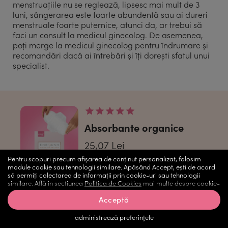
menstruațiile nu se reglează, lipsesc mai mult de 3
luni, sângerarea este foarte abundentă sau ai dureri
menstruale foarte puternice, atunci da, ar trebui să
faci un consult la medicul ginecolog. De asemenea,
poți merge la medicul ginecolog pentru îndrumare și
recomandări dacă ai întrebări și îți dorești sfatul unui
specialist.
Absorbante organice
25,07 Lei
Pentru scopuri precum afișarea de conținut personalizat, folosim
Protecția ta naturală
module cookie sau tehnologii similare. Apăsând Accept, ești de acord
Absorbție medie, super sau extra
să permiți colectarea de informații prin cookie-uri sau tehnologii
similare. Află in sectiunea
Politica de Cookies
mai multe despre cookie-
Normal
12 buc.
uri, inclusiv despre posibilitatea retragerii acordului.
Acceptă
Super
10 buc.
administrează preferinţele
Noapte
8 buc.