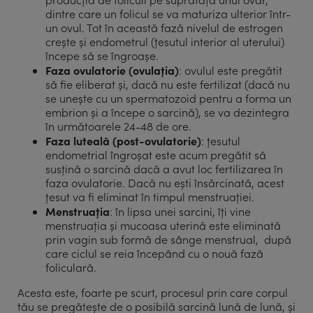
dintre care un folicul se va maturiza ulterior într-
un ovul. Tot în această fază nivelul de estrogen
crește și endometrul (țesutul interior al uterului)
începe să se îngroașe.
Faza ovulatorie (ovulația)
: ovulul este pregătit
să fie eliberat și, dacă nu este fertilizat (dacă nu
se unește cu un spermatozoid pentru a forma un
embrion și a începe o sarcină), se va dezintegra
în următoarele 24-48 de ore.
Faza luteală (post-ovulatorie)
: țesutul
endometrial îngroșat este acum pregătit să
susțină o sarcină dacă a avut loc fertilizarea în
faza ovulatorie. Dacă nu ești însărcinată, acest
țesut va fi eliminat în timpul menstruației.
Menstruația
: în lipsa unei sarcini, îți vine
menstruația și mucoasa uterină este eliminată
prin vagin sub formă de sânge menstrual, după
care ciclul se reia începând cu o nouă fază
foliculară.
Acesta este, foarte pe scurt, procesul prin care corpul
tău se pregătește de o posibilă sarcină lună de lună, și