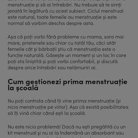
menstruație și să ai întrebări. Nu trebuie să te simți
jenată în legătură cu acest subiect. Ciclul menstrual
este natural, toate femeile au menstruație și este
normal să vorbim deschis despre asta.
Așa că poți vorbi fără probleme cu mama, sora mai
mare, prietenele sau chiar cu tatăl tău, căci atât
femeile cât și bărbații știu că menstruația este o
funcție naturală. Găsește un moment și un loc în care
poți sta liniștită și poți vorbi confortabil, și discută
despre orice întrebări sau nelămuriri ai.
Cum gestionezi prima menstruație
la școală
Nu poți controla când îți vine prima menstruație (și
nicio menstruație pe viitor). Așa că există posibilitatea
să îți vină chiar când ești la școală.
Nu este nicio problemă! Dacă nu ești pregătită cu un
kit menstrual și nu ai la îndemână un absorbant sau