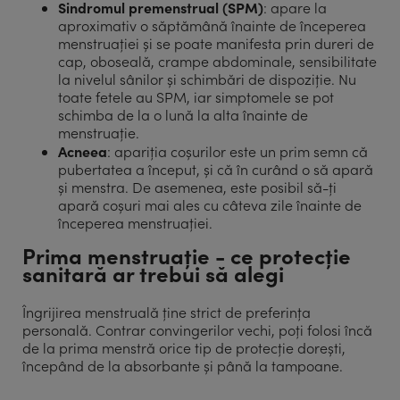
Sindromul premenstrual (SPM)
: apare la
aproximativ o săptămână înainte de începerea
menstruației și se poate manifesta prin dureri de
cap, oboseală, crampe abdominale, sensibilitate
la nivelul sânilor și schimbări de dispoziție. Nu
toate fetele au SPM, iar simptomele se pot
schimba de la o lună la alta înainte de
menstruație.
Acneea
: apariția coșurilor este un prim semn că
pubertatea a început, și că în curând o să apară
și menstra. De asemenea, este posibil să-ți
apară coșuri mai ales cu câteva zile înainte de
începerea menstruației.
Prima menstruație - ce protecție
sanitară ar trebui să alegi
Îngrijirea menstruală ține strict de preferința
personală. Contrar convingerilor vechi, poți folosi încă
de la prima menstră orice tip de protecție dorești,
începând de la absorbante și până la tampoane.