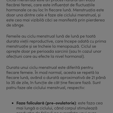
fiecărei femei, care este influențat de fluctuațiile
hormonale ce au loc în fiecare lună. Menstruația este
doar una dintre cele 4 faze ale ciclului menstrual, și
este cea mai vizibilă căci se manifestă prin pierderea
de sânge.
Femeile au ciclu menstrual lună de lună pe toată
durata vieții reproductive, care începe odată cu prima
menstruație și se încheie la menopauză. Ciclul se
oprește doar pe perioada sarcinii (sau în cazul unor
afecțiuni care au efecte la nivel hormonal).
Durata unui ciclu menstrual este diferită pentru
fiecare femeie. În mod normal, acesta se repetă la
fiecare lună, având o durată aproximativă de 21 până
la 35 de zile, în funcție de cât ține fiecare fază. Sunt
patru faze ale ciclului menstrual, respectiv:
Faza foliculară (pre-ovulatorie)
: este faza cea
mai lungă a ciclului, când corpul stimulează
producția de foliculi pe suprafața unui ovar,