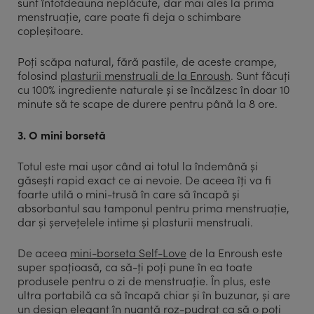
sunt întotdeauna neplăcute, dar mai ales la prima
menstruație, care poate fi deja o schimbare
copleșitoare.
Poți scăpa natural, fără pastile, de aceste crampe,
folosind
plasturii menstruali de la Enroush
. Sunt făcuți
cu 100% ingrediente naturale și se încălzesc în doar 10
minute să te scape de durere pentru până la 8 ore.
3. O mini borsetă
Totul este mai ușor când ai totul la îndemână și
găsești rapid exact ce ai nevoie. De aceea îți va fi
foarte utilă o mini-trusă în care să încapă și
absorbantul sau tamponul pentru prima menstruație,
dar și șervețelele intime și plasturii menstruali.
De aceea
mini-borseta Self-Love
de la Enroush este
super spațioasă, ca să-ți poți pune în ea toate
produsele pentru o zi de menstruație. În plus, este
ultra portabilă ca să încapă chiar și în buzunar, și are
un design elegant în nuanță roz-pudrat ca să o poți