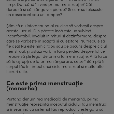
timp. Dar când îți vine prima menstruație? Cât
durează și cât sânge vei pierde? Și cum se folosește
un absorbant sau un tampon?
Știm că nu întotdeauna ai cu cine să vorbești despre
aceste lucruri. Din păcate încă este un subiect
inconfortabil, învăluit în mituri și dezinformare, despre
care se vorbește în șoaptă și cu ezitare. Nu trebuie să
fie așa! Nu este nimic tabu sau de ascuns despre ciclul
menstrual, și astăzi vorbim fără perdea despre tot ce
trebuie să știi legat de prima ta menstruație. Află la ce
să te aștepți de la prima sângerare, ce se întâmplă în
corpul tău în timpul unui ciclu menstrual și multe alte
lucruri utile.
Ce este prima menstruație
(menarha)
Purtând denumirea medicală de menarhă, prima
menstruație reprezintă începutul ciclului tău menstrual
și înseamnă că sistemul tău reproductiv este gata să