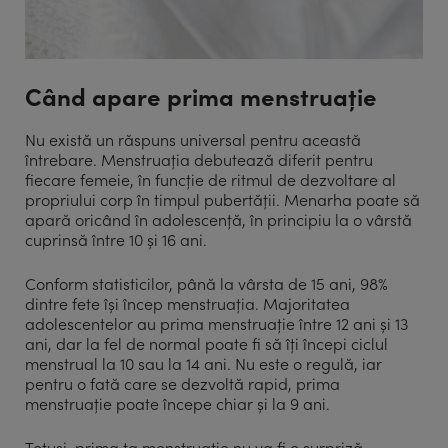
Când apare prima menstruație
Nu există un răspuns universal pentru această
întrebare. Menstruația debutează diferit pentru
fiecare femeie, în funcție de ritmul de dezvoltare al
propriului corp în timpul pubertății. Menarha poate să
apară oricând în adolescență, în principiu la o vârstă
cuprinsă între 10 și 16 ani.
Conform statisticilor, până la vârsta de 15 ani, 98%
dintre fete își încep menstruația. Majoritatea
adolescentelor au prima menstruație între 12 ani și 13
ani, dar la fel de normal poate fi să îți începi ciclul
menstrual la 10 sau la 14 ani. Nu este o regulă, iar
pentru o fată care se dezvoltă rapid, prima
menstruație poate începe chiar și la 9 ani.
Totuși, prima ta menstruație nu va fi o surpriză