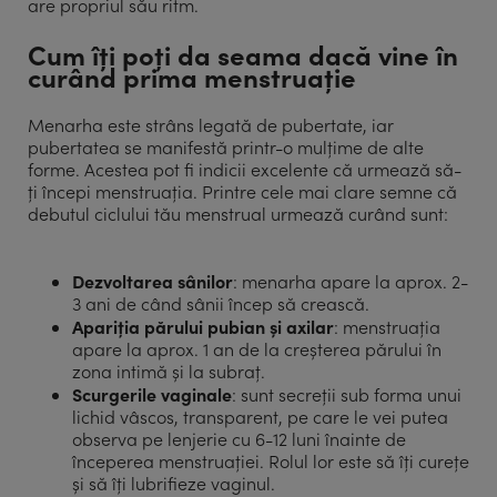
are propriul său ritm.
Cum îți poți da seama dacă vine în
curând prima menstruație
Menarha este strâns legată de pubertate, iar
pubertatea se manifestă printr-o mulțime de alte
forme. Acestea pot fi indicii excelente că urmează să-
ți începi menstruația. Printre cele mai clare semne că
debutul ciclului tău menstrual urmează curând sunt:
Dezvoltarea sânilor
: menarha apare la aprox. 2-
3 ani de când sânii încep să crească.
Apariția părului pubian și axilar
: menstruația
apare la aprox. 1 an de la creșterea părului în
zona intimă și la subraț.
Scurgerile vaginale
: sunt secreții sub forma unui
lichid vâscos, transparent, pe care le vei putea
observa pe lenjerie cu 6-12 luni înainte de
începerea menstruației. Rolul lor este să îți curețe
și să îți lubrifieze vaginul.