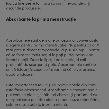
lua cu tine peste tot, fără să simți nevoia de a-ți
ascunde produsele.
Absorbante la prima menstruație
Absorbantele sunt de multe ori cea mai convenabilă
alegere pentru prima menstruație. Nu pentru că ar fi
mai presus decât tampoanele, ci pur și simplu pentru
că se folosesc mai ușor, și le poți purta inclusiv pe
timpul nopții. Doar le lipești pe lenjerie, și ești
protejată de scurgeri și pete. Absorbantele sunt de
unică folosință, ceea ce înseamnă că le vei arunca
după o folosire.
Este important să te uiți și la ingredientele din care
este făcut absorbantul. Absorbantele convenționale
pot conține plastic, înălbitori chimici și parfumuri cu
alergeni care pot irita pielea și pot cauza mâncărimi,
usturime sau bubițe în zona intimă.