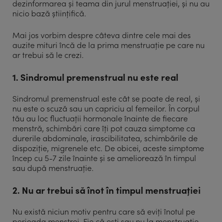
dezinformarea și teama din jurul menstruației, și nu au
nicio bază științifică.
Mai jos vorbim despre câteva dintre cele mai des
auzite mituri încă de la prima menstruație pe care nu
ar trebui să le crezi.
1. Sindromul premenstrual nu este real
Sindromul premenstrual este cât se poate de real, și
nu este o scuză sau un capriciu al femeilor. În corpul
tău au loc fluctuații hormonale înainte de fiecare
menstră, schimbări care îți pot cauza simptome ca
durerile abdominale, irascibilitatea, schimbările de
dispoziție, migrenele etc. De obicei, aceste simptome
încep cu 5-7 zile înainte și se ameliorează în timpul
sau după menstruație.
2. Nu ar trebui să înot în timpul menstruației
Nu există niciun motiv pentru care să eviți înotul pe
perioada menstrei. Fie că ești sau nu la menstruație,