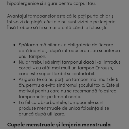
hipoalergenice și sigure pentru corpul tău.
Avantajul tampoanelor este că le poți purta chiar și
într-o zi de plajă, căci ele nu sunt vizibile pe lenjerie.
Însă trebuie să fii și mai atentă când le folosești:
Spălarea mâinilor este obligatorie de fiecare
dată înainte și după introducerea sau scoaterea
unui tampon.
Nu ar trebui să simți tamponul dacă l-ai introdus
corect - cu atât mai mult un tampon Enroush,
care este super flexibil și confortabil.
Asigură-te că nu porți un tampon mai mult de 6-
8h, pentru a evita sindromul șocului toxic. Este și
motivul pentru care nu se recomandă folosirea
tampoanelor pe timpul nopții.
La fel ca absorbantele, tampoanele sunt
produse menstruale de unică folosință și se
aruncă după utilizare.
Cupele menstruale și lenjeria menstruală