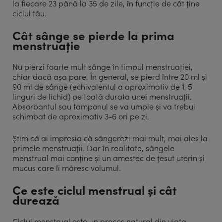
la fiecare 23 până la 35 de zile, în funcție de cât ține
ciclul tău.
Cât sânge se pierde la prima
menstruație
Nu pierzi foarte mult sânge în timpul menstruației,
chiar dacă așa pare. În general, se pierd între 20 ml și
90 ml de sânge (echivalentul a aproximativ de 1-5
linguri de lichid) pe toată durata unei menstruații.
Absorbantul sau tamponul se va umple și va trebui
schimbat de aproximativ 3-6 ori pe zi.
Știm că ai impresia că sângerezi mai mult, mai ales la
primele menstruații. Dar în realitate, sângele
menstrual mai conține și un amestec de țesut uterin și
mucus care îi măresc volumul.
Ce este ciclul menstrual și cât
durează
Ciclul menstrual este un proces natural din viața