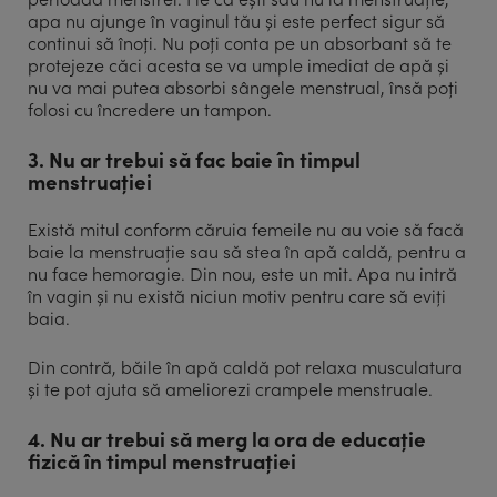
apa nu ajunge în vaginul tău și este perfect sigur să
continui să înoți. Nu poți conta pe un absorbant să te
protejeze căci acesta se va umple imediat de apă și
nu va mai putea absorbi sângele menstrual, însă poți
folosi cu încredere un tampon.
3. Nu ar trebui să fac baie în timpul
menstruației
Există mitul conform căruia femeile nu au voie să facă
baie la menstruație sau să stea în apă caldă, pentru a
nu face hemoragie. Din nou, este un mit. Apa nu intră
în vagin și nu există niciun motiv pentru care să eviți
baia.
Din contră, băile în apă caldă pot relaxa musculatura
și te pot ajuta să ameliorezi crampele menstruale.
4. Nu ar trebui să merg la ora de educație
fizică în timpul menstruației