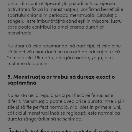
Chiar din contră! Specialiștii și studiile încurajează
activitatea fizică la menstruație și confirmă beneficiile
sportului chiar și în perioada menstruală. Circulația
sângelui este îmbunătățită când ești în mișcare, lucru
care poate contribui la ameliorarea durerilor
menstruale.
Nu doar că este recomandat să participi, ci este bine
să fii activă chiar dacă nu ai o oră de educație fizică
în acele zile. Plimbări, alergări ușoare, yoga, ai o
mulțime de opțiuni!
5. Menstruația ar trebui să dureze exact o
săptămână
Nu există nicio regulă și corpul fiecărei femei este
diferit. Menstruația poate avea orice durată între 2 și 7
zile și să fie perfect normală. Mai ales în primele luni,
cât ciclul menstrual încă se reglează, este normal ca
durata sângerărilor să se schimbe.
Întrebări frecvente privind prima