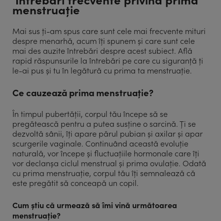
menstruație
Mai sus ți-am spus care sunt cele mai frecvente mituri
despre menarhă, acum îți spunem și care sunt cele
mai des auzite întrebări despre acest subiect. Află
rapid răspunsurile la întrebări pe care cu siguranță ți
le-ai pus și tu în legătură cu prima ta menstruație.
Ce cauzează prima menstruație?
În timpul pubertății, corpul tău începe să se
pregătească pentru a putea susține o sarcină. Ți se
dezvoltă sânii, îți apare părul pubian și axilar și apar
scurgerile vaginale. Continuând această evoluție
naturală, vor începe și fluctuațiile hormonale care îți
vor declanșa ciclul menstrual și prima ovulație. Odată
cu prima menstruație, corpul tău îți semnalează că
este pregătit să conceapă un copil.
Cum știu că urmează să îmi vină următoarea
menstruație?