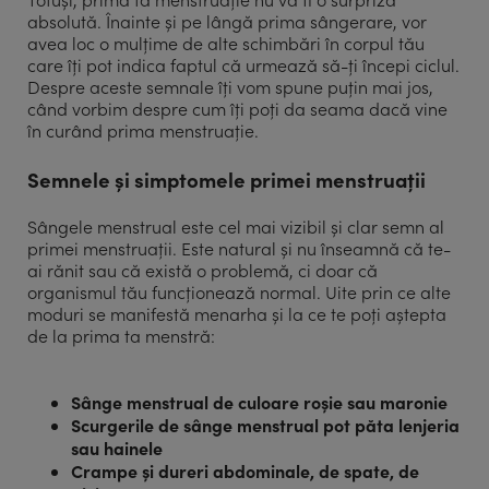
absolută. Înainte și pe lângă prima sângerare, vor
avea loc o mulțime de alte schimbări în corpul tău
care îți pot indica faptul că urmează să-ți începi ciclul.
Despre aceste semnale îți vom spune puțin mai jos,
când vorbim despre cum îți poți da seama dacă vine
în curând prima menstruație.
Semnele și simptomele primei menstruații
Sângele menstrual este cel mai vizibil și clar semn al
primei menstruații. Este natural și nu înseamnă că te-
ai rănit sau că există o problemă, ci doar că
organismul tău funcționează normal. Uite prin ce alte
moduri se manifestă menarha și la ce te poți aștepta
de la prima ta menstră:
Sânge menstrual de culoare roșie sau maronie
Scurgerile de sânge menstrual pot păta lenjeria
sau hainele
Crampe și dureri abdominale, de spate, de