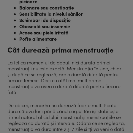
picioare
Balonare sau constipație
Sensibilitate la nivelul sânilor
Schimbări de dispoziție
Oboseală sau insomnie
Acnee sau piele iritată
Pofte alimentare
Cât durează prima menstruație
La fel ca momentul de debut, nici durata primei
menstruații nu este exactă. Menstruația în sine, chiar
și după ce se reglează, are o durată diferită pentru
fiecare femeie. Deci cu atât mai mult prima
menstruație va avea o durată diferită pentru fiecare
fată.
De obicei, menarha nu durează foarte mult. Poate
dura câteva luni până când corpul tău își stabilește
ritmul natural al ciclului menstrual și menstruațiile se
reglează ca durată și intervale. Odată ce se reglează,
menstruația va dura între 2 și 7 zile și îți va veni o dată