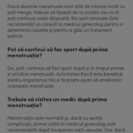
Dacă durerile menstruale sunt atât de intense încât nu
poți merge, trebuie să lipsești de la școală sau nu îți
poți continua viața obișnuită, NU sunt normale! Este
recomandat un consult la medicul ginecolog pentru a
determina cauzele și pentru a găsi un tratament
potrivit.
Pot să continui să fac sport după prima
menstruație?
Da, poți continua să faci sport după și în timpul primei
și oricărei menstruații. Activitatea fizică este benefică
pentru organismul tău și te poate ajuta să ameliorezi
crampele menstruale.
Trebuie să vizitez un medic după prima
menstruație?
Menstruația este normală și, dacă nu există
complicații, prima vizită la medicul ginecolog este
recomandată după începerea vieții sexuale. Dar dacă