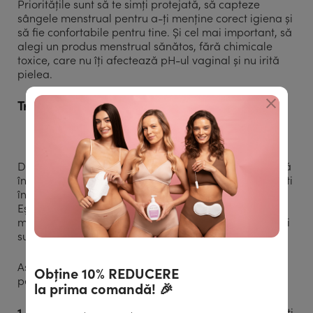
Prioritățile sunt să te simți protejată, să capteze
sângele menstrual pentru a-ți menține corect igiena și
să fie confortabile pentru tine. Și cel mai important, să
alegi un produs menstrual sănătos, fără chimicale
toxice, care nu îți afectează pH-ul vaginal și nu irită
pielea.
Trusă pentru prima menstruație
Dacă ai observat că corpul tău deja îți dă semnale că
în curând îți vei începe ciclul menstrual, te poți pregăti
încă de pe acum cu un kit pentru prima menstruație.
Ești mult mai liniștită și prima ta experiență este mult
mai plăcută când ai la tine tot ce îți trebuie ca să eviți
surprizele neplăcute.
Astfel că încă din pubertate, poți avea cu tine o trusă
Obține 10% REDUCERE
pentru prima menstruație în care să incluzi:
la prima comandă! 🎉
1. Șervețele intime
: scurgerile vaginale, despre care îți