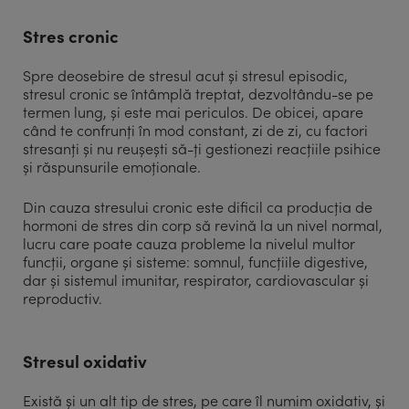
Stres cronic
Spre deosebire de stresul acut și stresul episodic,
stresul cronic se întâmplă treptat, dezvoltându-se pe
termen lung, și este mai periculos. De obicei, apare
când te confrunți în mod constant, zi de zi, cu factori
stresanți și nu reușești să-ți gestionezi reacțiile psihice
și răspunsurile emoționale.
Din cauza stresului cronic este dificil ca producția de
hormoni de stres din corp să revină la un nivel normal,
lucru care poate cauza probleme la nivelul multor
funcții, organe și sisteme: somnul, funcțiile digestive,
dar și sistemul imunitar, respirator, cardiovascular și
reproductiv.
Stresul oxidativ
Există și un alt tip de stres, pe care îl numim oxidativ, și