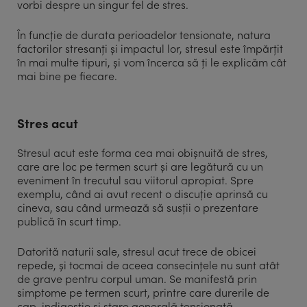
vorbi despre un singur fel de stres.
În funcție de durata perioadelor tensionate, natura
factorilor stresanți și impactul lor, stresul este împărțit
în mai multe tipuri, și vom încerca să ți le explicăm cât
mai bine pe fiecare.
Stres acut
Stresul acut este forma cea mai obișnuită de stres,
care are loc pe termen scurt și are legătură cu un
eveniment în trecutul sau viitorul apropiat. Spre
exemplu, când ai avut recent o discuție aprinsă cu
cineva, sau când urmează să susții o prezentare
publică în scurt timp.
Datorită naturii sale, stresul acut trece de obicei
repede, și tocmai de aceea consecințele nu sunt atât
de grave pentru corpul uman. Se manifestă prin
simptome pe termen scurt, printre care durerile de
cap, indigestie și stare generală tensionată.