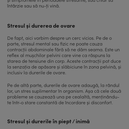
întârzie sau să nu-ți vină.
Stresul și durerea de ovare
De fapt, aici vorbim despre un cerc vicios. Pe de o
parte, stresul mental sau fizic ne poate cauza
contracții abdominale fără să ne dăm seama. Este un
reflex al mușchilor pelvini care vine ca răspuns la
starea de tensiune din corp. Aceste contracții pot duce
la senzația de apăsare și slăbiciune în zona pelvină, și
inclusiv la durerile de ovare.
Pe de altă parte, durerile de ovare adaugă, la rândul
lor, un stres suplimentar în organism. Așa că cele două
probleme se cauzează una pe cealaltă, menținându-
te într-o stare constantă de încordare și disconfort.
Stresul și durerile în piept / inimă