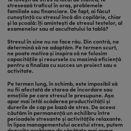
stresează traficul în oraș, problemele
familiale sau financiare. De fapt, ai făcut
cunoștință cu stresul încă din copilărie, chiar
și la școală: îți amintești de stresul testelor, al
examenelor sau al ascultatului la tablă?
Stresul în sine nu ne face rău. Din contră, ne
determină să ne adaptăm. Pe termen scurt,
ne poate motiva și inspira să ne folosim
capacitățile și resursele cu maximă eficiență
pentru a finaliza cu succes un proiect sau o
activitate.
Pe termen lung, în schimb, este imposibil să
nu fii afectată de starea de încordare sau
emoțiile pe care stresul le presupune. Așa
apar mai întâi scăderea productivității și
durerile de cap pe bază de stres. De aceea
căutăm în permanență un echilibru între
perioadele stresante și activitățile relaxante.
În lipsa managementului acestui stres, putem
dezvolta probleme de sănătate mai grave