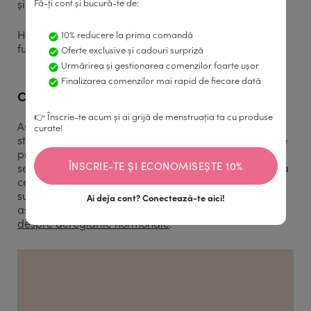
și sănătatea în multe privințe.
Fă-ți cont și bucură-te de:
Hai să vorbim despre câteva dintre organele și
10% reducere la prima comandă
funcțiile cel mai frecvent afectate de stres.
Oferte exclusive și cadouri surpriză
Urmărirea și gestionarea comenzilor foarte ușor
Finalizarea comenzilor mai rapid de fiecare dată
Ciclu menstrual dereglat de la stres
👉 Înscrie-te acum și ai grijă de menstruația ta cu produse
Așa cum îți explicam și mai sus, fie că vorbim de
curate!
stresul psihic, fizic sau emoțional, acesta poate crește
producția de cortizol și endorfine în organism. Aceste
ÎNSCRIE-TE ȘI ECONOMISEȘTE 10%
secreții pot afecta producția de hormoni în corp, ceea
ce implicit va cauza dezechilibre hormonale. Este un
subiect pe care l-am mai abordat pe blog, așa că te
Ai deja cont?
Conectează-te aici!
așteptăm și la articolul nostru cu
tot ce trebuie să știi
despre dereglările hormonale
.