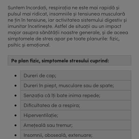
Suntem încordați, respirația ne este mai rapidă și
pulsul mai ridicat, insomniile și tensiunea musculară
ne țin în tensiune, iar activitatea sistemului digestiv și
imunitar încetinește. Astfel de situații au un impact
major asupra sănătății noastre generale, și de aceea
simptomele de stres apar pe toate planurile: fizic,
psihic și emoțional.
Pe plan fizic, simptomele stresului cuprind:
Dureri de cap;
Dureri în piept, musculare sau de spate;
Senzația că îți bate inima repede;
Dificultatea de a respira;
Hiperventilație;
Amețeală sau tremur;
Insomnii, oboseală, extenuare;