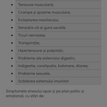
Tensiune musculară;
Crampe și spasme musculare;
Încleștarea maxilarului;
Senzația că ai gura uscată;
Ticuri nervoase;
Transpirație;
Hipertensiune și palpitații;
Probleme ale sistemului digestiv;
Indigestie, constipație, balonare, diaree;
Probleme sexuale;
Scăderea sistemului imunitar.
Simptomele stresului apar și pe plan psihic și
emoțional, cu stări de: