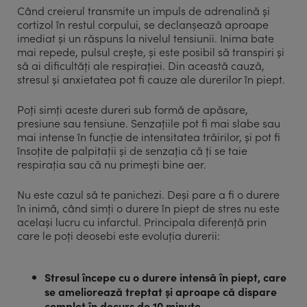
Când creierul transmite un impuls de adrenalină și
cortizol în restul corpului, se declanșează aproape
imediat și un răspuns la nivelul tensiunii. Inima bate
mai repede, pulsul crește, și este posibil să transpiri și
să ai dificultăți ale respirației. Din această cauză,
stresul și anxietatea pot fi cauze ale durerilor în piept.
Poți simți aceste dureri sub formă de apăsare,
presiune sau tensiune. Senzațiile pot fi mai slabe sau
mai intense în funcție de intensitatea trăirilor, și pot fi
însoțite de palpitații și de senzația că ți se taie
respirația sau că nu primești bine aer.
Nu este cazul să te panichezi. Deși pare a fi o durere
în inimă, când simți o durere în piept de stres nu este
același lucru cu infarctul. Principala diferență prin
care le poți deosebi este evoluția durerii:
Stresul începe cu o durere intensă în piept, care
se ameliorează treptat și aproape că dispare
complet în decurs de 10 minute.