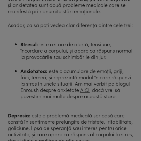
și anxietatea sunt două probleme medicale care se
manifestă prin anumite stări emoționale.
Așadar, ca să poți vedea clar diferența dintre cele trei:
Stresul:
este o stare de alertă, tensiune,
încordare a corpului, și apare ca răspuns normal
la provocările sau schimbările din jur.
Anxietatea:
este o acumulare de emoții, griji,
frici, temeri, și reprezintă modul în care răspunzi
la stres în unele situații. Am mai vorbit pe blogul
Enroush despre anxietate
AICI
, dacă vrei să
povestim mai multe despre această stare.
Depresia:
este o problemă medicală serioasă care
constă în sentimente prelungite de tristețe, iritabilitate,
goliciune, lipsă de speranță sau interes pentru orice
activitate, și care apare ca răspuns al corpului la stres,
dar și dintr-o mulțime de alte cauze.