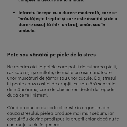
Infarctul începe cu o durere moderată, care se
înrăutățește treptat și care este însoțită și de o
durere ascuțită într-un braț, umăr, sau în
ambele.
Pete sau vânătăi pe piele de la stres
Ne referim aici la petele care pot fi de culoarea pielii,
roz sau roșii și umflate, de multe ori asemănătoare
unor mușcături de țânțar sau unor cucuie. Da, stresul
îți poate cauza astfel de erupții, cu sau fără senzația
de mâncărime, care de obicei trec destul de repede
după ce te liniștești.
Când producția de cortizol crește în organism din
cauza stresului, pielea produce mai mult sebum, iar
corpul tău devine predispus la erupții chiar dacă nu te
confrunți cu ele în general.