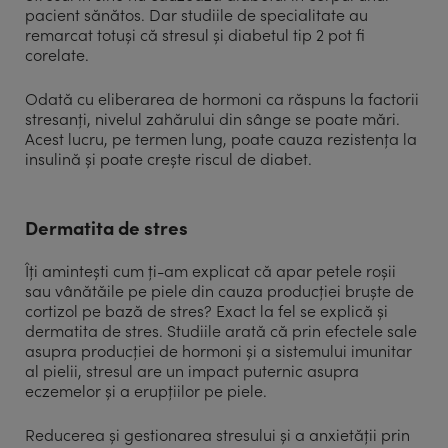
pacient sănătos. Dar studiile de specialitate au
remarcat totuși că stresul și diabetul tip 2 pot fi
corelate.
Odată cu eliberarea de hormoni ca răspuns la factorii
stresanți, nivelul zahărului din sânge se poate mări.
Acest lucru, pe termen lung, poate cauza rezistența la
insulină și poate crește riscul de diabet.
Dermatita de stres
Îți amintești cum ți-am explicat că apar petele roșii
sau vânătăile pe piele din cauza producției bruște de
cortizol pe bază de stres? Exact la fel se explică și
dermatita de stres. Studiile arată că prin efectele sale
asupra producției de hormoni și a sistemului imunitar
al pielii, stresul are un impact puternic asupra
eczemelor și a erupțiilor pe piele.
Reducerea și gestionarea stresului și a anxietății prin