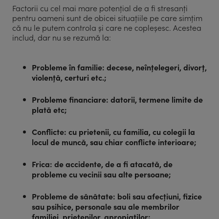
Factorii cu cel mai mare potențial de a fi stresanți
pentru oameni sunt de obicei situațiile pe care simțim
că nu le putem controla și care ne copleșesc. Acestea
includ, dar nu se rezumă la:
Probleme în familie: decese, neînțelegeri, divorț,
violență, certuri etc.;
Probleme financiare: datorii, termene limite de
plată etc;
Conflicte: cu prietenii, cu familia, cu colegii la
locul de muncă, sau chiar conflicte interioare;
Frica: de accidente, de a fi atacată, de
probleme cu vecinii sau alte persoane;
Probleme de sănătate: boli sau afecțiuni, fizice
sau psihice, personale sau ale membrilor
familiei, prietenilor, apropiaților;