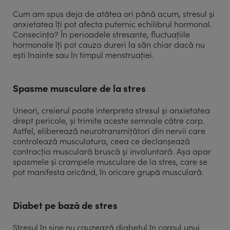
Cum am spus deja de atâtea ori până acum, stresul și
anxietatea îți pot afecta puternic echilibrul hormonal.
Consecința? În perioadele stresante, fluctuațiile
hormonale îți pot cauza dureri la sân chiar dacă nu
ești înainte sau în timpul menstruației.
Spasme musculare de la stres
Uneori, creierul poate interpreta stresul și anxietatea
drept pericole, și trimite aceste semnale către corp.
Astfel, eliberează neurotransmițători din nervii care
controlează musculatura, ceea ce declanșează
contracția musculară bruscă și involuntară. Așa apar
spasmele și crampele musculare de la stres, care se
pot manifesta oricând, în oricare grupă musculară.
Diabet pe bază de stres
Stresul în sine nu cauzează diabetul în corpul unui