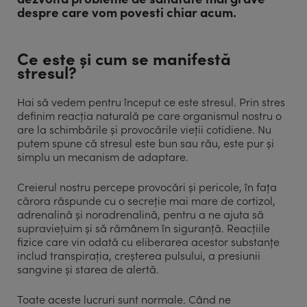
despre care vom povesti chiar acum.
Ce este și cum se manifestă
stresul?
Hai să vedem pentru început ce este stresul. Prin stres
definim reacția naturală pe care organismul nostru o
are la schimbările și provocările vieții cotidiene. Nu
putem spune că stresul este bun sau rău, este pur și
simplu un mecanism de adaptare.
Creierul nostru percepe provocări și pericole, în fața
cărora răspunde cu o secreție mai mare de cortizol,
adrenalină și noradrenalină, pentru a ne ajuta să
supraviețuim și să rămânem în siguranță. Reacțiile
fizice care vin odată cu eliberarea acestor substanțe
includ transpirația, creșterea pulsului, a presiunii
sangvine și starea de alertă.
Toate aceste lucruri sunt normale. Când ne