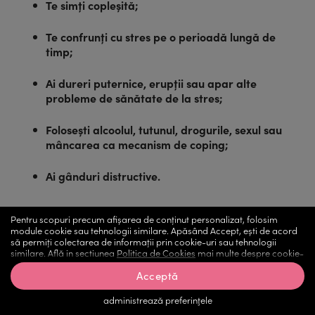
Te simți copleșită;
Te confrunți cu stres pe o perioadă lungă de
timp;
Ai dureri puternice, erupții sau apar alte
probleme de sănătate de la stres;
Folosești alcoolul, tutunul, drogurile, sexul sau
mâncarea ca mecanism de coping;
Ai gânduri distructive.
Pentru scopuri precum afișarea de conținut personalizat, folosim
Cum se diagnostichează stresul?
module cookie sau tehnologii similare. Apăsând Accept, ești de acord
să permiți colectarea de informații prin cookie-uri sau tehnologii
similare. Află in sectiunea
Politica de Cookies
mai multe despre cookie-
uri, inclusiv despre posibilitatea retragerii acordului.
Cum am spus și mai devreme, stresul este subiectiv, și
Acceptă
doar tu ești în măsură să-i confirmi prezența și să-i
evaluezi intensitatea. Momentan încă este nevoie de
administrează preferinţele
cercetare pentru a descoperi o metodologie eficientă