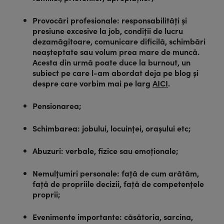
Provocări profesionale: responsabilități și
presiune excesive la job, condiții de lucru
dezamăgitoare, comunicare dificilă, schimbări
neașteptate sau volum prea mare de muncă.
Acesta din urmă poate duce la burnout, un
subiect pe care l-am abordat deja pe blog și
despre care vorbim mai pe larg
AICI
.
Pensionarea;
Schimbarea: jobului, locuinței, orașului etc;
Abuzuri: verbale, fizice sau emoționale;
Nemulțumiri personale: față de cum arătăm,
față de propriile decizii, față de competențele
proprii;
Evenimente importante: căsătoria, sarcina,