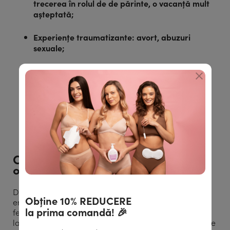
trecerea în rolul de de părinte, o vacanță mult
așteptată;
Experiențe traumatizante: avort, abuzuri
sexuale;
Probleme la scară largă: războaie, atacuri,
pandemii, dezastre naturale, poluare;
Probleme de integrare socială: discriminare,
bullying, hate.
Cum afectează stresul diverse
organe / funcții?
Din cauza stării de încordare atât fizice cât și
Obține 10% REDUCERE
emoționale, corpul resimte stresul în foarte multe
la prima comandă! 🎉
feluri. Ceea ce înseamnă că o expunere îndelungată
la factori stresanți ne poate perturba funcțiile normale