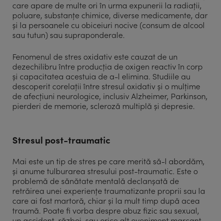
care apare de multe ori în urma expunerii la radiații,
poluare, substanțe chimice, diverse medicamente, dar
și la persoanele cu obiceiuri nocive (consum de alcool
sau tutun) sau supraponderale.
Fenomenul de stres oxidativ este cauzat de un
dezechilibru între producția de oxigen reactiv în corp
și capacitatea acestuia de a-l elimina. Studiile au
descoperit corelații între stresul oxidativ și o mulțime
de afecțiuni neurologice, inclusiv Alzheimer, Parkinson,
pierderi de memorie, scleroză multiplă și depresie.
Stresul post-traumatic
Mai este un tip de stres pe care merită să-l abordăm,
și anume tulburarea stresului post-traumatic. Este o
problemă de sănătate mentală declanșată de
retrăirea unei experiențe traumatizante proprii sau la
care ai fost martoră, chiar și la mult timp după acea
traumă. Poate fi vorba despre abuz fizic sau sexual,
un accident, război, sau orice alt eveniment marcant.