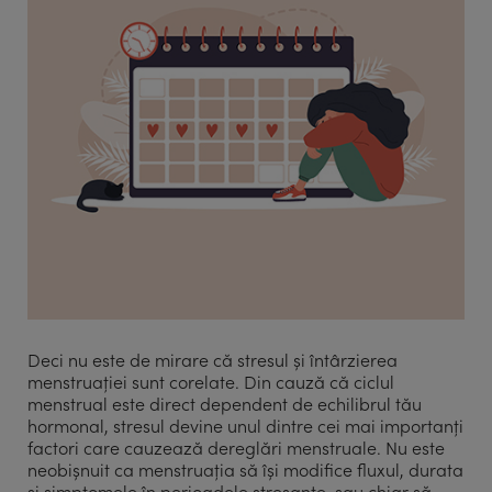
Deci nu este de mirare că stresul și întârzierea
menstruației sunt corelate. Din cauză că ciclul
menstrual este direct dependent de echilibrul tău
hormonal, stresul devine unul dintre cei mai importanți
factori care cauzează dereglări menstruale. Nu este
neobișnuit ca menstruația să își modifice fluxul, durata
și simptomele în perioadele stresante, sau chiar să